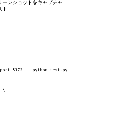
クリーンショットをキャプチャ
スト
port 5173 -- python test.py

 \
