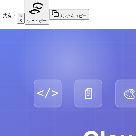
共有：
リンクをコピー
X
ウェイボー
概要
WebApp Testing Skill
は、AnthropicのオフィシャルClaud
は、フロントエンド機能の検証、UI動作のデバッグ、ブラ
このスキルは、動的Webアプリケーション用の偵察後アク
を心配することなく焦点を絞ったテストスクリプトを簡単に
コア機能
1. Playwright自動化
Playwrightを使用した完全なブラウザ自動化:
Webページをナビゲートし対話
ボタンのクリック、フォームの入力、データの送信