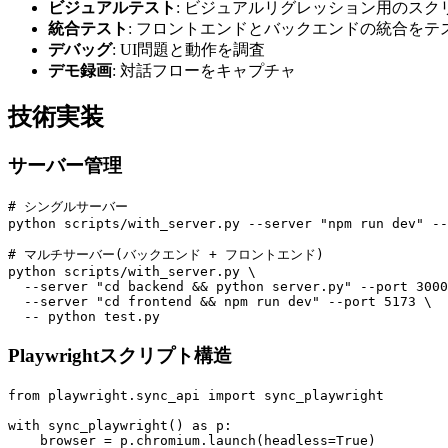
ビジュアルテスト
: ビジュアルリグレッション用のス
統合テスト
: フロントエンドとバックエンドの統合をテ
デバッグ
: UI問題と動作を調査
デモ録画
: 対話フローをキャプチャ
技術実装
サーバー管理
# シングルサーバー

python scripts/with_server.py --server "npm run dev" --
# マルチサーバー(バックエンド + フロントエンド)

python scripts/with_server.py \

  --server "cd backend && python server.py" --port 3000
  --server "cd frontend && npm run dev" --port 5173 \

Playwrightスクリプト構造
from playwright.sync_api import sync_playwright

with sync_playwright() as p:

    browser = p.chromium.launch(headless=True)
