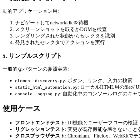
動的アプリケーション用:
ナビゲートしてnetworkidleを待機
スクリーンショットを取るかDOMを検査
レンダリングされた状態からセレクタを識別
発見されたセレクタでアクションを実行
5. サンプルスクリプト
一般的なパターンの参照実装:
: ボタン、リンク、入力の検索
element_discovery.py
: ローカルHTML用のfile://
static_html_automation.py
: 自動化中のコンソールログのキャ
console_logging.py
使用ケース
フロントエンドテスト
: UI機能とユーザーフローの検証
リグレッションテスト
: 変更が既存機能を壊さないこと
クロスブラウザテスト
: Chromium、Firefox、WebKitで