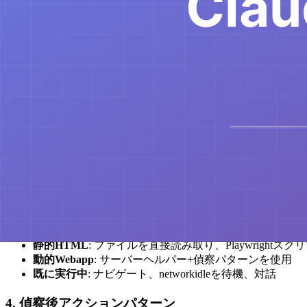
要素とページ状態を待機
スクリーンショットとページコンテンツをキャプチャ
コンソールログとネットワークアクティビティを監視
2. サーバーライフサイクル管理
以下を処理するヘルパースクリプト(
):
with_server.py
シングルサーバー
: 1つの開発サーバーを起動
マルチサーバー
: バックエンド+フロントエンドを同時
ポート管理
: 自動ポート可用性検出
自動クリーンアップ
: テスト後のグレースフルなサーバ
3. アプローチ選択のための決定ツリー
正しいテストアプローチを選択するための明確なガイダンス:
静的HTML
: ファイルを直接読み取り、Playwrightス
動的Webapp
: サーバーヘルパー+偵察パターンを使用
既に実行中
: ナビゲート、networkidleを待機、対話
4. 偵察後アクションパターン