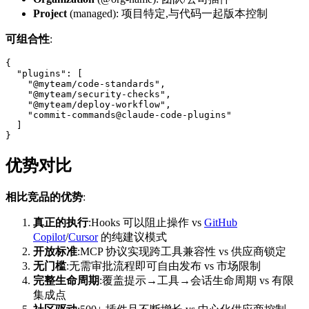
Project
(managed): 项目特定,与代码一起版本控制
可组合性
:
{

  "plugins": [

    "@myteam/code-standards",

    "@myteam/security-checks",

    "@myteam/deploy-workflow",

    "commit-commands@claude-code-plugins"

  ]

优势对比
相比竞品的优势
:
真正的执行
:Hooks 可以阻止操作 vs
GitHub
Copilot
/
Cursor
的纯建议模式
开放标准
:MCP 协议实现跨工具兼容性 vs 供应商锁定
无门槛
:无需审批流程即可自由发布 vs 市场限制
完整生命周期
:覆盖提示→工具→会话生命周期 vs 有限
集成点