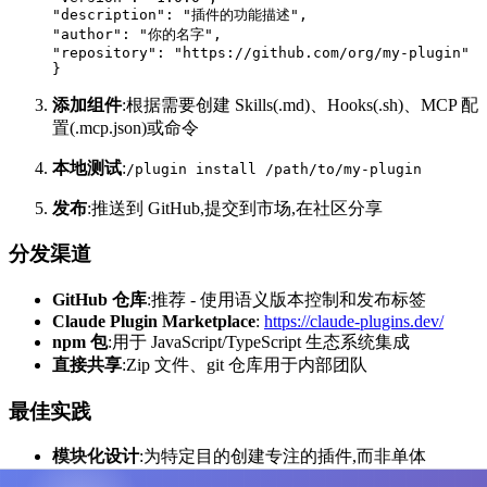
"description": "插件的功能描述",

"author": "你的名字",

"repository": "https://github.com/org/my-plugin"

添加组件
:根据需要创建 Skills(.md)、Hooks(.sh)、MCP 配
置(.mcp.json)或命令
本地测试
:
/plugin install /path/to/my-plugin
发布
:推送到 GitHub,提交到市场,在社区分享
分发渠道
GitHub 仓库
:推荐 - 使用语义版本控制和发布标签
Claude Plugin Marketplace
:
https://claude-plugins.dev/
npm 包
:用于 JavaScript/TypeScript 生态系统集成
直接共享
:Zip 文件、git 仓库用于内部团队
最佳实践
模块化设计
:为特定目的创建专注的插件,而非单体
清晰文档
:包含安装、使用、示例、故障排除的