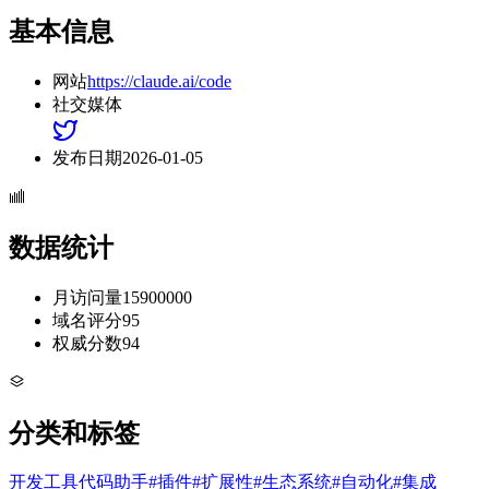
基本信息
网站
https://claude.ai/code
社交媒体
发布日期
2026-01-05
数据统计
月访问量
15900000
域名评分
95
权威分数
94
分类和标签
开发工具
代码助手
#
插件
#
扩展性
#
生态系统
#
自动化
#
集成