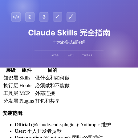
README
语义版本控制
:正确标记发布以进行依赖管理
安全审查
:永不硬编码密钥、验证输入、记录所需权限
WHEN 模式
:在 Skill 描述中使用"WHEN + WHEN
NOT"以达到 80%+ 准确率
与 Claude Code 生态系统的集成
分层架构
:
层级
组件
目的
知识层
Skills
做什么和如何做
执行层
Hooks
必须做和不能做
工具层
MCP
外部连接
分发层
Plugins
打包和共享
安装范围
:
Official
(@claude-code-plugins): Anthropic 维护
User
: 个人开发者贡献
Organization
(@org-name): 团队/公司插件