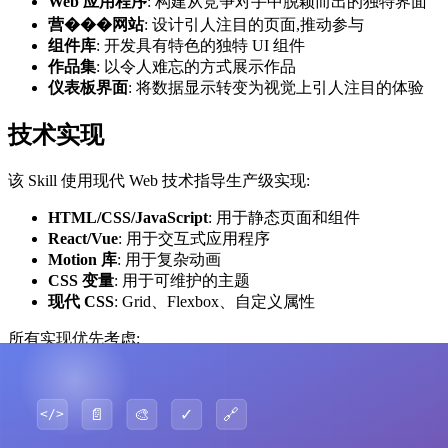
Web 应用程序
: 构建从竞争对手中脱颖而出的独特界面
营���网站
: 设计引人注目的页面,推动参与
组件库
: 开发具有特色的独特 UI 组件
作品集
: 以令人难忘的方式展示作品
仪表板界面
: 将数据显示转变为视觉上引人注目的体验
技术实现
该 Skill 使用现代 Web 技术指导生产级实现:
HTML/CSS/JavaScript
: 用于静态页面和组件
React/Vue
: 用于交互式应用程序
Motion 库
: 用于复杂动画
CSS 变量
: 用于可维护的主题
现代 CSS
: Grid、Flexbox、自定义属性
所有实现优先考虑:
功能性、可用的代码
视觉区分度和记忆性
有凝聚力的美学观点
细致的细节精炼