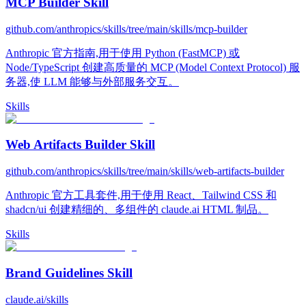
MCP Builder Skill
github.com/anthropics/skills/tree/main/skills/mcp-builder
Anthropic 官方指南,用于使用 Python (FastMCP) 或
Node/TypeScript 创建高质量的 MCP (Model Context Protocol) 服
务器,使 LLM 能够与外部服务交互。
Skills
Web Artifacts Builder Skill
github.com/anthropics/skills/tree/main/skills/web-artifacts-builder
Anthropic 官方工具套件,用于使用 React、Tailwind CSS 和
shadcn/ui 创建精细的、多组件的 claude.ai HTML 制品。
Skills
Brand Guidelines Skill
claude.ai/skills