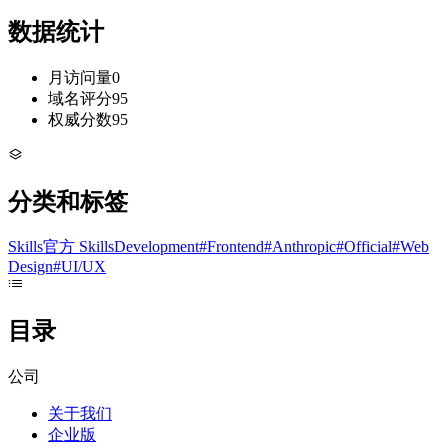
数据统计
月访问量
0
域名评分
95
权威分数
95
分类和标签
Skills
官方 Skills
Development
#
Frontend
#
Anthropic
#
Official
#
Web
Design
#
UI/UX
目录
公司
关于我们
企业版