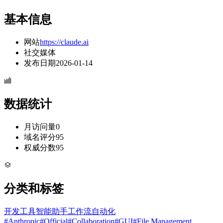
基本信息
网站
https://claude.ai
社交媒体
发布日期
2026-01-14
数据统计
月访问量
0
域名评分
95
权威分数
95
分类和标签
开发工具
智能助手
工作流自动化
#
Anthropic
#
Official
#
Collaboration
#
GUI
#
File Management