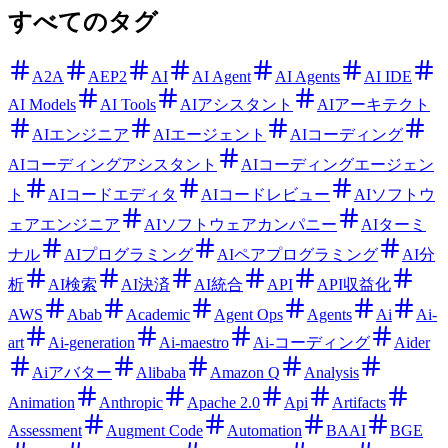
すべてのタグ
A2A
AEP2
AI
AI Agent
AI Agents
AI IDE
AI Models
AI Tools
AIアシスタント
AIアーキテクト
AIエンジニア
AIエージェント
AIコーディング
AIコーディングアシスタント
AIコーディングエージェン
ト
AIコードエディタ
AIコードレビュー
AIソフトウ
ェアエンジニア
AIソフトウェアカンパニー
AIターミ
ナル
AIプログラミング
AIペアプログラミング
AI分
析
AI検索
AI決済
AI統合
API
API収益化
AWS
Abab
Academic
Agent Ops
Agents
Ai
Ai-
art
Ai-generation
Ai-maestro
Ai-コーディング
Aider
Aiアバター
Alibaba
Amazon Q
Analysis
Animation
Anthropic
Apache 2.0
Api
Artifacts
Assessment
Augment Code
Automation
BAAI
BGE