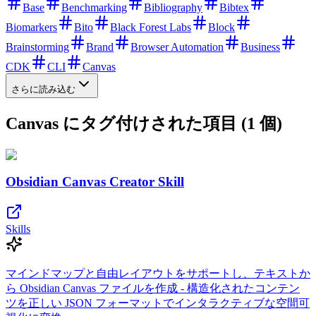
Base
Benchmarking
Bibliography
Bibtex
Biomarkers
Bito
Black Forest Labs
Block
Brainstorming
Brand
Browser Automation
Business
CDK
CLI
Canvas
さらに読み込む
Canvas にタグ付けされた項目 (1 個)
Obsidian Canvas Creator Skill
Skills
マインドマップと自由レイアウトをサポートし、テキストか
ら Obsidian Canvas ファイルを作成 - 構造化されたコンテン
ツを正しい JSON フォーマットでインタラクティブな空間可