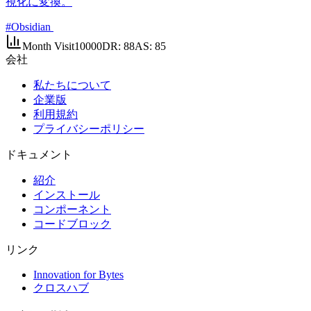
視化に変換。
#
Obsidian
Month Visit
10000
DR:
88
AS:
85
会社
私たちについて
企業版
利用規約
プライバシーポリシー
ドキュメント
紹介
インストール
コンポーネント
コードブロック
リンク
Innovation for Bytes
クロスハブ