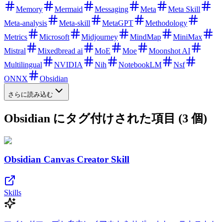
Memory
Mermaid
Messaging
Meta
Meta Skill
Meta-analysis
Meta-skill
MetaGPT
Methodology
Metrics
Microsoft
Midjourney
MindMap
MiniMax
Mistral
Mixedbread ai
MoE
Moe
Moonshot AI
Multilingual
NVIDIA
Nih
NotebookLM
Nsf
ONNX
Obsidian
さらに読み込む
Obsidian にタグ付けされた項目 (3 個)
Obsidian Canvas Creator Skill
Skills