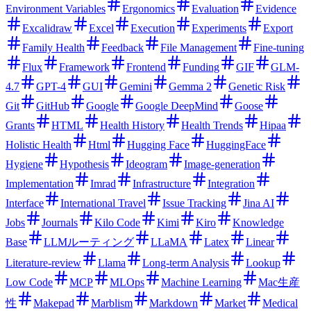
Environment Variables
Ergonomics
Evaluation
Evidence
Excalidraw
Excel
Execution
Experiments
Export
Family Health
Feedback
File Management
Fine-tuning
Flux
Framework
Frontend
Funding
GIF
GLM-
4.7
GPT-4
GUI
Gemini
Gemma 2
Genetic Risk
Git
GitHub
Google
Google DeepMind
Goose
Grants
HTML
Health History
Health Trends
Hipaa
Holistic Health
Html
Hugging Face
HuggingFace
Hygiene
Hypothesis
Ideogram
Image-generation
Implementation
Imrad
Infrastructure
Integration
Interface
International Travel
Issue Tracking
Jina AI
Jobs
Journals
Kilo Code
Kimi
Kiro
Knowledge
Base
LLMルーティング
LLaMA
Latex
Linear
Literature-review
Llama
Long-term Analysis
Lookup
Low Code
MCP
MLOps
Machine Learning
Mac生産
性
Makepad
Marblism
Markdown
Market
Medical