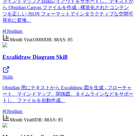
マインドマップと自由レイアウトをサポートし、テキストか
ら Obsidian Canvas ファイルを作成 - 構造化されたコンテン
ツを正しい JSON フォーマットでインタラクティブな空間可
視化に変換。
#
Obsidian
Month Visit
10000
DR:
88
AS:
85
Excalidraw Diagram Skill
Skills
Obsidian 用にテキストから Excalidraw 図を生成 - フローチャ
ート、マインドマップ、関係図、タイムラインなどをサポー
トし、ファイルを自動作成。
#
Obsidian
Month Visit
0
DR:
88
AS:
85