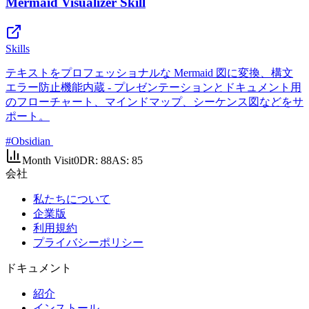
Mermaid Visualizer Skill
Skills
テキストをプロフェッショナルな Mermaid 図に変換、構文
エラー防止機能内蔵 - プレゼンテーションとドキュメント用
のフローチャート、マインドマップ、シーケンス図などをサ
ポート。
#
Obsidian
Month Visit
0
DR:
88
AS:
85
会社
私たちについて
企業版
利用規約
プライバシーポリシー
ドキュメント
紹介
インストール