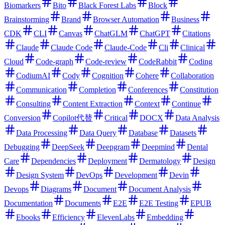
Biomarkers
Bito
Black Forest Labs
Block
Brainstorming
Brand
Browser Automation
Business
CDK
CLI
Canvas
ChatGLM
ChatGPT
Citations
Claude
Claude Code
Claude-Code
Cli
Clinical
Cloud
Code-graph
Code-review
CodeRabbit
Coding
CodiumAI
Cody
Cognition
Cohere
Collaboration
Communication
Completion
Conferences
Constitution
Consulting
Content Extraction
Context
Continue
Conversion
Copilot代替
Critical
DOCX
Data Analysis
Data Processing
Data Query
Database
Datasets
Debugging
DeepSeek
Deepgram
Deepmind
Dental
Care
Dependencies
Deployment
Dermatology
Design
Design System
DevOps
Development
Devin
Devops
Diagrams
Document
Document Analysis
Documentation
Documents
E2E
E2E Testing
EPUB
Ebooks
Efficiency
ElevenLabs
Embedding