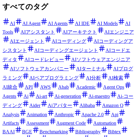
すべてのタグ
AI
AI Agent
AI Agents
AI IDE
AI Models
AI
Tools
AIアシスタント
AIアーキテクト
AIエンジニア
AIエージェント
AIコーディング
AIコーディングア
シスタント
AIコーディングエージェント
AIコードエ
ディタ
AIコードレビュー
AIソフトウェアエンジニア
AIソフトウェアカンパニー
AIターミナル
AIプログ
ラミング
AIペアプログラミング
AI分析
AI検索
AI統合
API
AWS
Abab
Academic
Agent Ops
Agents
Ai
Ai-art
Ai-generation
Ai-maestro
Ai-コー
ディング
Aider
Aiアバター
Alibaba
Amazon Q
Analysis
Animation
Anthropic
Apache 2.0
Api
Artifacts
Assessment
Augment Code
Automation
BAAI
BGE
Benchmarking
Bibliography
Bibtex