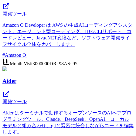
開発ツール
Amazon Q Developer は AWS の生成AIコーディングアシスタ
ント。エージェント型コーディング、IDE/CLIサポート、コ
ードレビュー、Java/.NET変換など、ソフトウェア開発ライ
フサイクル全体をカバーします。
#
Amazon Q
Month Visit
3000000
DR:
98
AS:
95
Aider
開発ツール
Aider はターミナルで動作するオープンソースのAIペアプロ
グラミングツール。Claude、DeepSeek、OpenAI、ローカル
モデルと組み合わせ、gitと緊密に統合しながらコードを編集
します。