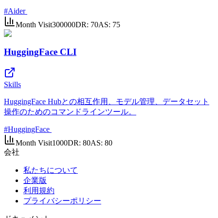
#
Aider
Month Visit
300000
DR:
70
AS:
75
HuggingFace CLI
Skills
HuggingFace Hubとの相互作用、モデル管理、データセット
操作のためのコマンドラインツール。
#
HuggingFace
Month Visit
1000
DR:
80
AS:
80
会社
私たちについて
企業版
利用規約
プライバシーポリシー