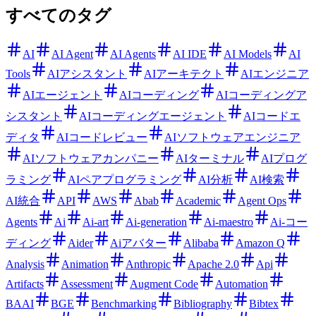
すべてのタグ
AI
AI Agent
AI Agents
AI IDE
AI Models
AI
Tools
AIアシスタント
AIアーキテクト
AIエンジニア
AIエージェント
AIコーディング
AIコーディングア
シスタント
AIコーディングエージェント
AIコードエ
ディタ
AIコードレビュー
AIソフトウェアエンジニア
AIソフトウェアカンパニー
AIターミナル
AIプログ
ラミング
AIペアプログラミング
AI分析
AI検索
AI統合
API
AWS
Abab
Academic
Agent Ops
Agents
Ai
Ai-art
Ai-generation
Ai-maestro
Ai-コー
ディング
Aider
Aiアバター
Alibaba
Amazon Q
Analysis
Animation
Anthropic
Apache 2.0
Api
Artifacts
Assessment
Augment Code
Automation
BAAI
BGE
Benchmarking
Bibliography
Bibtex