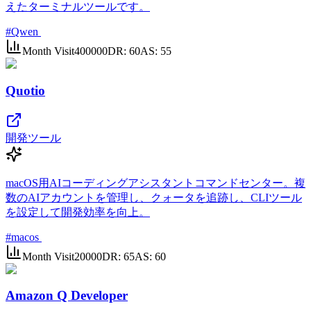
えたターミナルツールです。
#
Qwen
Month Visit
400000
DR:
60
AS:
55
Quotio
開発ツール
macOS用AIコーディングアシスタントコマンドセンター。複
数のAIアカウントを管理し、クォータを追跡し、CLIツール
を設定して開発効率を向上。
#
macos
Month Visit
20000
DR:
65
AS:
60
Amazon Q Developer