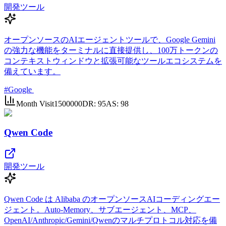
開発ツール
オープンソースのAIエージェントツールで、Google Gemini
の強力な機能をターミナルに直接提供し、100万トークンの
コンテキストウィンドウと拡張可能なツールエコシステムを
備えています。
#
Google
Month Visit
1500000
DR:
95
AS:
98
Qwen Code
開発ツール
Qwen Code は Alibaba のオープンソースAIコーディングエー
ジェント。Auto-Memory、サブエージェント、MCP、
OpenAI/Anthropic/Gemini/Qwenのマルチプロトコル対応を備