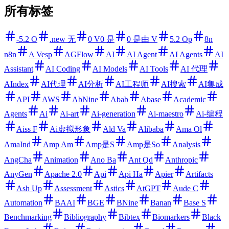
所有标签
-5.2 O
.new 无
0 V0 是
0 是由 V
5.2 Op
8n
n8n
A Vesp
AGFlow
AI
AI Agent
AI Agents
AI
Assistant
AI Coding
AI Models
AI Tools
AI 代理
AIndex
AI代理
AI分析
AI工程师
AI搜索
AI集成
API
AWS
AbNine
Abab
Abase
Academic
Agents
Ai
Ai-art
Ai-generation
Ai-maestro
Ai-编程
Aiss F
Ai虚拟形象
Ald Va
Alibaba
Ama Ol
AmaInd
Amp Am
Amp是S
Amp是So
Analysis
AngCha
Animation
Ano Ba
Ant Qd
Anthropic
AnyGen
Apache 2.0
Api
Api Ha
Apier
Artifacts
Ash Up
Assessment
Astics
AtGPT
Aude C
Automation
BAAI
BGE
BNine
Banan
Base S
Benchmarking
Bibliography
Bibtex
Biomarkers
Black