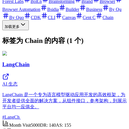
Forest Labs
Bolt.n
Brainstorming
Brand
Browser
Browser Automation
Bsidia
Builder
Business
By Qu
By Quo
CDK
CLI
Canvas
Cent C
Chain
加载更多
标签为 Chain 的内容 (1 个)
LangChain
AI 生态
LangChain 是一个专为语言模型驱动应用开发的高效框架，为
开发者提供全面的解决方案，从组件接口，参考架构，到展示
平台均一应俱全。
#
LangCh
Month Visit
5000
DR:
140
AS:
155