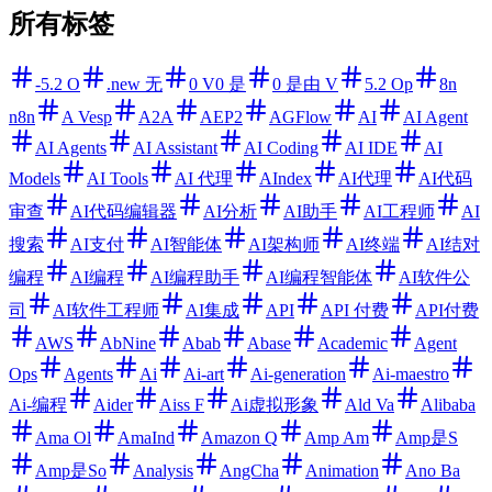
所有标签
-5.2 O
.new 无
0 V0 是
0 是由 V
5.2 Op
8n
n8n
A Vesp
A2A
AEP2
AGFlow
AI
AI Agent
AI Agents
AI Assistant
AI Coding
AI IDE
AI
Models
AI Tools
AI 代理
AIndex
AI代理
AI代码
审查
AI代码编辑器
AI分析
AI助手
AI工程师
AI
搜索
AI支付
AI智能体
AI架构师
AI终端
AI结对
编程
AI编程
AI编程助手
AI编程智能体
AI软件公
司
AI软件工程师
AI集成
API
API 付费
API付费
AWS
AbNine
Abab
Abase
Academic
Agent
Ops
Agents
Ai
Ai-art
Ai-generation
Ai-maestro
Ai-编程
Aider
Aiss F
Ai虚拟形象
Ald Va
Alibaba
Ama Ol
AmaInd
Amazon Q
Amp Am
Amp是S
Amp是So
Analysis
AngCha
Animation
Ano Ba