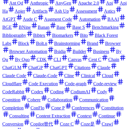
Ant Qd
Anthropic
AnyGen
Apache 2.0
Api
Api
Ha
Apier
Artifacts
Ash Up
Assessment
Astics
AtGPT
Aude C
Augment Code
Automation
BAAI
BGE
BNine
Banan
Base
Base S
Benchmarking
Bibliography
Bibtex
Biomarkers
Bito
Black Forest
Labs
Block
Bolt.n
Brainstorming
Brand
Browser
Browser Automation
Bsidia
Builder
Business
By
Qu
By Quo
CDK
CLI
Canvas
Cent C
Chain
ChatGLM
ChatGP
ChatGPT
Citations
Claude
Claude Code
Claude-Code
Cline
Clinical
Cloud
Cloudflare
Code Execution
Code-graph
Code-review
CodeRabbit
Codex
Coding
CodiumAI
Cody
Cognition
Cohere
Collaboration
Communication
Completion
ConFlo
Cone P
Conferences
Constitution
Consulting
Content Extraction
Context
Continue
Conversion
Copilot替代
Coze C
Coze是
Crawl