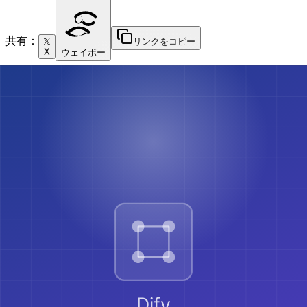
共有：
リンクをコピー
X
ウェイボー
フィットネスアナライザー
Claude-Ally-Healthからの包括的なワークアウト
主な機能
運動トレンド分析（量、頻度、強度）
進捗追跡（ランニングペース、筋力向上、持久力）
ワークアウト習慣分析（タイミング、頻度、休息日）
トレーニング負荷管理と回復追跡
健康指標との相関（体重、睡眠、気分、慢性疾患）
使用シナリオ
アスリート、フィットネス愛好家、リハビリ患者、運動を管