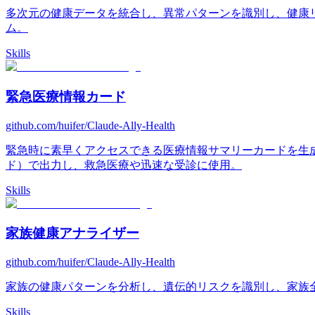
多次元の健康データを統合し、異常パターンを識別し、健康リ
ム。
Skills
緊急医療情報カード
github.com/huifer/Claude-Ally-Health
緊急時に素早くアクセスできる医療情報サマリーカードを生成
ド）で出力し、救急医療や迅速な受診に使用。
Skills
家族健康アナライザー
github.com/huifer/Claude-Ally-Health
家族の健康パターンを分析し、遺伝的リスクを識別し、家族
Skills