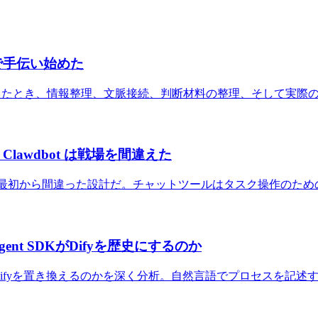
定まで手伝い始めた
w とつながったとき、情報整理、文脈接続、判断材料の整理、そして
awdbot は戦場を間違えた
入れて操作するのは最初から間違った設計だ。チャットツールはタスク操作
nt SDKがDifyを歴史にするのか
 SDKがDifyを置き換えるのかを深く分析。自然言語でプロセス