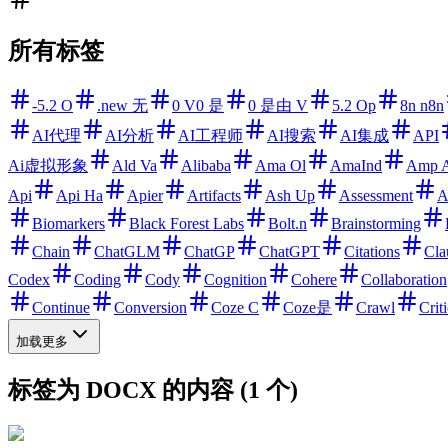
所有标签
-5.2 O
.new 无
0 V0 是
0 是由 V
5.2 Op
8n n8n
AI代理
AI分析
AI工程师
AI搜索
AI集成
API
Ai虚拟形象
Ald Va
Alibaba
Ama Ol
AmaInd
Amp 
Api
Api Ha
Apier
Artifacts
Ash Up
Assessment
A
Biomarkers
Black Forest Labs
Bolt.n
Brainstorming
Chain
ChatGLM
ChatGP
ChatGPT
Citations
Cla
Codex
Coding
Cody
Cognition
Cohere
Collaboration
Continue
Conversion
Coze C
Coze是
Crawl
Criti
加载更多
标签为 DOCX 的内容 (1 个)