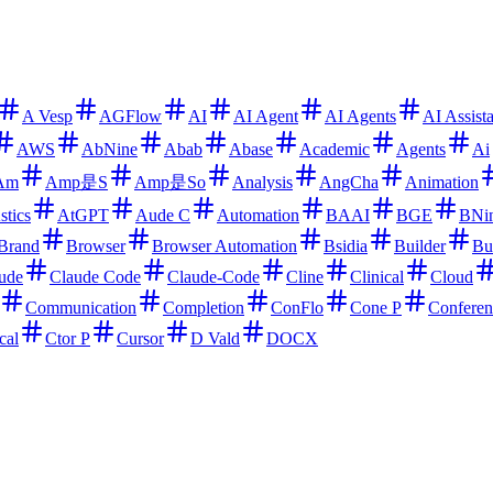
A Vesp
AGFlow
AI
AI Agent
AI Agents
AI Assist
AWS
AbNine
Abab
Abase
Academic
Agents
Ai
Am
Amp是S
Amp是So
Analysis
AngCha
Animation
stics
AtGPT
Aude C
Automation
BAAI
BGE
BNi
Brand
Browser
Browser Automation
Bsidia
Builder
Bu
ude
Claude Code
Claude-Code
Cline
Clinical
Cloud
Communication
Completion
ConFlo
Cone P
Conferen
cal
Ctor P
Cursor
D Vald
DOCX