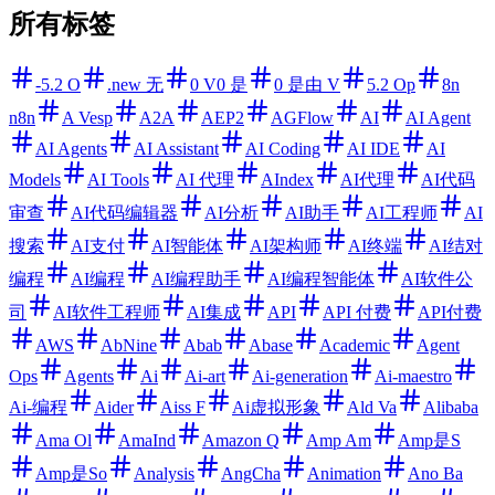
所有标签
-5.2 O
.new 无
0 V0 是
0 是由 V
5.2 Op
8n
n8n
A Vesp
A2A
AEP2
AGFlow
AI
AI Agent
AI Agents
AI Assistant
AI Coding
AI IDE
AI
Models
AI Tools
AI 代理
AIndex
AI代理
AI代码
审查
AI代码编辑器
AI分析
AI助手
AI工程师
AI
搜索
AI支付
AI智能体
AI架构师
AI终端
AI结对
编程
AI编程
AI编程助手
AI编程智能体
AI软件公
司
AI软件工程师
AI集成
API
API 付费
API付费
AWS
AbNine
Abab
Abase
Academic
Agent
Ops
Agents
Ai
Ai-art
Ai-generation
Ai-maestro
Ai-编程
Aider
Aiss F
Ai虚拟形象
Ald Va
Alibaba
Ama Ol
AmaInd
Amazon Q
Amp Am
Amp是S
Amp是So
Analysis
AngCha
Animation
Ano Ba