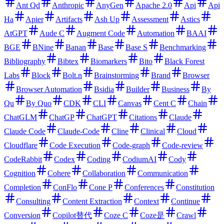
Ant Qd
Anthropic
AnyGen
Apache 2.0
Api
Api
Ha
Apier
Artifacts
Ash Up
Assessment
Astics
AtGPT
Aude C
Augment Code
Automation
BAAI
BGE
BNine
Banan
Base
Base S
Benchmarking
Bibliography
Bibtex
Biomarkers
Bito
Black Forest
Labs
Block
Bolt.n
Brainstorming
Brand
Browser
Browser Automation
Bsidia
Builder
Business
By
Qu
By Quo
CDK
CLI
Canvas
Cent C
Chain
ChatGLM
ChatGP
ChatGPT
Citations
Claude
Claude Code
Claude-Code
Cline
Clinical
Cloud
Cloudflare
Code Execution
Code-graph
Code-review
CodeRabbit
Codex
Coding
CodiumAI
Cody
Cognition
Cohere
Collaboration
Communication
Completion
ConFlo
Cone P
Conferences
Constitution
Consulting
Content Extraction
Context
Continue
Conversion
Copilot替代
Coze C
Coze是
Crawl