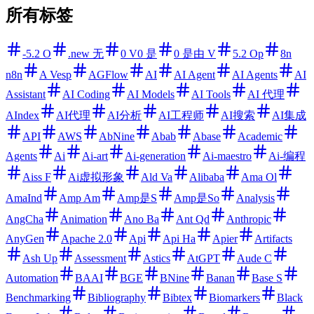
所有标签
-5.2 O
.new 无
0 V0 是
0 是由 V
5.2 Op
8n
n8n
A Vesp
AGFlow
AI
AI Agent
AI Agents
AI
Assistant
AI Coding
AI Models
AI Tools
AI 代理
AIndex
AI代理
AI分析
AI工程师
AI搜索
AI集成
API
AWS
AbNine
Abab
Abase
Academic
Agents
Ai
Ai-art
Ai-generation
Ai-maestro
Ai-编程
Aiss F
Ai虚拟形象
Ald Va
Alibaba
Ama Ol
AmaInd
Amp Am
Amp是S
Amp是So
Analysis
AngCha
Animation
Ano Ba
Ant Qd
Anthropic
AnyGen
Apache 2.0
Api
Api Ha
Apier
Artifacts
Ash Up
Assessment
Astics
AtGPT
Aude C
Automation
BAAI
BGE
BNine
Banan
Base S
Benchmarking
Bibliography
Bibtex
Biomarkers
Black