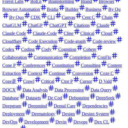
Forest Labs
Bolt.n
Brainstorming
Brand
Browser
Browser Automation
Bsidia
Builder
Business
By Qu
By Quo
CDK
CLI
Canvas
Cent C
Chain
ChatGLM
ChatGP
ChatGPT
Citations
Claude
Claude Code
Claude-Code
Cline
Clinical
Cloud
Cloudflare
Code Execution
Code-graph
Code-review
Codex
Coding
Cody
Cognition
Cohere
Collaboration
Communication
Completion
ConFlo
Cone P
Conferences
Constitution
Consulting
Content
Extraction
Context
Continue
Conversion
Coze C
Coze是
Crawl
Critical
Ctor P
Cursor
D Vald
DOCX
Data Analysis
Data Processing
Data Query
Database
Datasets
De Cod
Debugging
DeepSeek
Deepgram
Deepmind
Dental Care
Dependencies
Deployment
Dermatology
Design
Design System
DevOps
Development
Devin
Devops
Dex CL