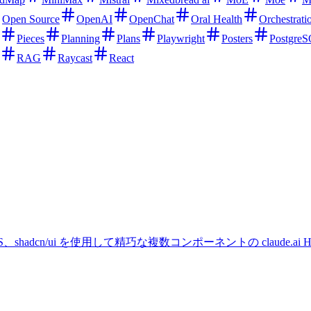
Open Source
OpenAI
OpenChat
Oral Health
Orchestrati
Pieces
Planning
Plans
Playwright
Posters
Postgre
RAG
Raycast
React
 CSS、shadcn/ui を使用して精巧な複数コンポーネントの claude