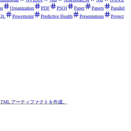
on
Organization
PDF
PSQI
Paper
Papers
Parallel
SQL
Powerpoint
Predictive Health
Presentations
Project
.ai HTML アーティファクトを作成。