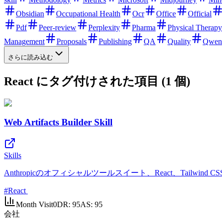
Obsidian
Occupational Health
Ocr
Office
Official
Pdf
Peer-review
Perplexity
Pharma
Physical Therapy
Management
Proposals
Publishing
QA
Quality
Qwen
さらに読み込む
React にタグ付けされた項目 (1 個)
Web Artifacts Builder Skill
Skills
Anthropicのオフィシャルツールスイート、React、Tailwind
#
React
Month Visit
0
DR:
95
AS:
95
会社