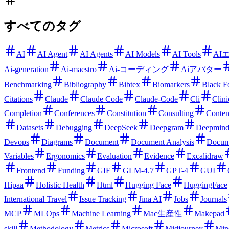
すべてのタグ
AI
AI Agent
AI Agents
AI Models
AI Tools
AI
Ai-generation
Ai-maestro
Ai-コーディング
Aiアバター
Benchmarking
Bibliography
Bibtex
Biomarkers
Black F
Citations
Claude
Claude Code
Claude-Code
Cli
Clini
Completion
Conferences
Constitution
Consulting
Conten
Datasets
Debugging
DeepSeek
Deepgram
Deepmin
Devops
Diagrams
Document
Document Analysis
Docum
Variables
Ergonomics
Evaluation
Evidence
Excalidraw
Frontend
Funding
GIF
GLM-4.7
GPT-4
GUI
Hipaa
Holistic Health
Html
Hugging Face
HuggingFace
International Travel
Issue Tracking
Jina AI
Jobs
Journals
MCP
MLOps
Machine Learning
Mac生産性
Makepad
skill
Methodology
Metrics
Microsoft
Midjourney
Min