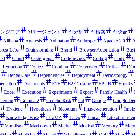
エンジニア
AIエージェント
AI分析
AI検索
AI統合
Alibaba
Analysis
Animation
Anthropic
Apache 2.0
A
orest Labs
Brainstorming
Brand
Browser Automation
Busi
cal
Cloud
Code-graph
Code-review
Coding
Cody
C
t Extraction
Context
Continue
Conversion
Critical
DO
d
Dental Care
Dependencies
Deployment
Dermatology
entation
Documents
E2E
E2E Testing
EPUB
Ebooks
Excel
Execution
Experiments
Export
Family Health
Gemini
Gemma 2
Genetic Risk
Git
Google
Google De
Hygiene
Hypothesis
Ideogram
Image-generation
Imple
Knowledge Base
LLaMA
Latex
Linear
Literature-rev
Marblism
Markdown
Market
Medical
Memory
Merm
dMap
MiniMax
Mistral
Mixedbread ai
MoE
Moe
Mu