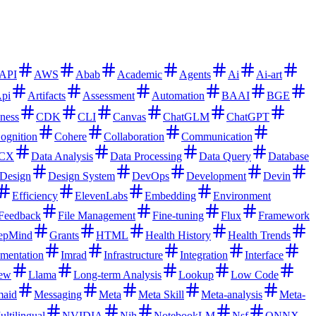
API
AWS
Abab
Academic
Agents
Ai
Ai-art
pi
Artifacts
Assessment
Automation
BAAI
BGE
ness
CDK
CLI
Canvas
ChatGLM
ChatGPT
ognition
Cohere
Collaboration
Communication
CX
Data Analysis
Data Processing
Data Query
Database
Design
Design System
DevOps
Development
Devin
Efficiency
ElevenLabs
Embedding
Environment
Feedback
File Management
Fine-tuning
Flux
Framework
epMind
Grants
HTML
Health History
Health Trends
mentation
Imrad
Infrastructure
Integration
Interface
iew
Llama
Long-term Analysis
Lookup
Low Code
aid
Messaging
Meta
Meta Skill
Meta-analysis
Meta-
ltilingual
NVIDIA
Nih
NotebookLM
Nsf
ONNX