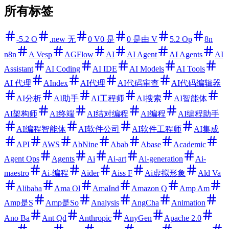
所有标签
-5.2 O
.new 无
0 V0 是
0 是由 V
5.2 Op
8n
n8n
A Vesp
AGFlow
AI
AI Agent
AI Agents
AI
Assistant
AI Coding
AI IDE
AI Models
AI Tools
AI 代理
AIndex
AI代理
AI代码审查
AI代码编辑器
AI分析
AI助手
AI工程师
AI搜索
AI智能体
AI架构师
AI终端
AI结对编程
AI编程
AI编程助手
AI编程智能体
AI软件公司
AI软件工程师
AI集成
API
AWS
AbNine
Abab
Abase
Academic
Agent Ops
Agents
Ai
Ai-art
Ai-generation
Ai-
maestro
Ai-编程
Aider
Aiss F
Ai虚拟形象
Ald Va
Alibaba
Ama Ol
AmaInd
Amazon Q
Amp Am
Amp是S
Amp是So
Analysis
AngCha
Animation
Ano Ba
Ant Qd
Anthropic
AnyGen
Apache 2.0