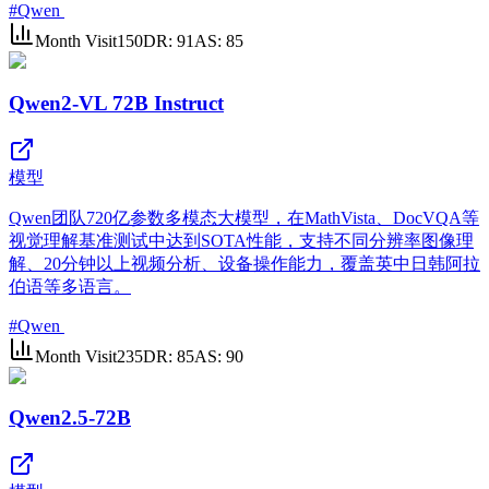
#
Qwen
Month Visit
150
DR:
91
AS:
85
Qwen2-VL 72B Instruct
模型
Qwen团队720亿参数多模态大模型，在MathVista、DocVQA等
视觉理解基准测试中达到SOTA性能，支持不同分辨率图像理
解、20分钟以上视频分析、设备操作能力，覆盖英中日韩阿拉
伯语等多语言。
#
Qwen
Month Visit
235
DR:
85
AS:
90
Qwen2.5-72B