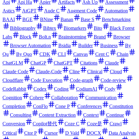
Api
Api Ha
Apier
Artifacts
Ash Up
Assessment
Astics
AtGPT
Aude C
Augment Code
Automation
BAAI
BGE
BNine
Banan
Base S
Benchmarking
Bibliography
Bibtex
Biomarkers
Bito
Black Forest
Labs
Block
Bolt.n
Brainstorming
Brand
Browser
Browser Automation
Bsidia
Builder
Business
By
Qu
By Quo
CDK
CLI
Canvas
Cent C
Chain
ChatGLM
ChatGP
ChatGPT
Citations
Claude
Claude Code
Claude-Code
Cline
Clinical
Cloud
Cloudflare
Code Execution
Code-graph
Code-review
CodeRabbit
Codex
Coding
CodiumAI
Cody
Cognition
Cohere
Collaboration
Communication
Completion
ConFlo
Cone P
Conferences
Constitution
Consulting
Content Extraction
Context
Continue
Conversion
Copilot替代
Coze C
Coze是
Crawl
Critical
Ctor P
Cursor
D Vald
DOCX
Data Analysis