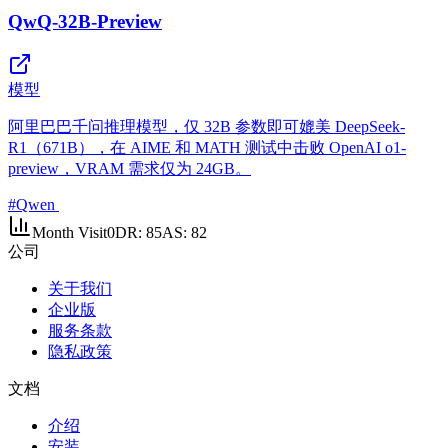
QwQ-32B-Preview
模型
阿里巴巴千问推理模型，仅 32B 参数即可媲美 DeepSeek-
R1（671B），在 AIME 和 MATH 测试中击败 OpenAI o1-
preview，VRAM 需求仅为 24GB。
#
Qwen
Month Visit
0
DR:
85
AS:
82
公司
关于我们
企业版
服务条款
隐私政策
文档
介绍
安装