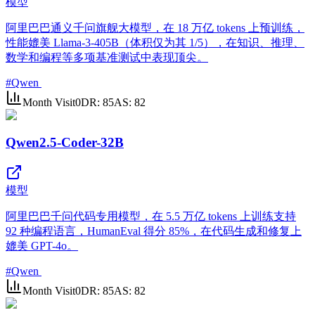
模型
阿里巴巴通义千问旗舰大模型，在 18 万亿 tokens 上预训练，
性能媲美 Llama-3-405B（体积仅为其 1/5），在知识、推理、
数学和编程等多项基准测试中表现顶尖。
#
Qwen
Month Visit
0
DR:
85
AS:
82
Qwen2.5-Coder-32B
模型
阿里巴巴千问代码专用模型，在 5.5 万亿 tokens 上训练支持
92 种编程语言，HumanEval 得分 85%，在代码生成和修复上
媲美 GPT-4o。
#
Qwen
Month Visit
0
DR:
85
AS:
82