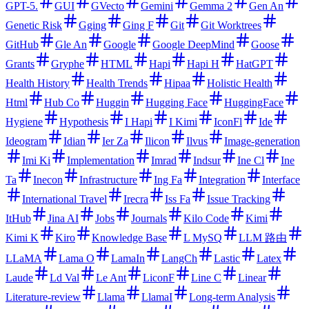
GPT-5.
GUI
GVecto
Gemini
Gemma 2
Gen An
Genetic Risk
Gging
Ging F
Git
Git Worktrees
GitHub
Gle An
Google
Google DeepMind
Goose
Grants
Gryphe
HTML
Hapi
Hapi H
HatGPT
Health History
Health Trends
Hipaa
Holistic Health
Html
Hub Co
Huggin
Hugging Face
HuggingFace
Hygiene
Hypothesis
I Hapi
I Kimi
IconFl
Ide
Ideogram
Idian
Ier Za
Ilicon
Ilvus
Image-generation
Imi Ki
Implementation
Imrad
Indsur
Ine Cl
Ine
Ta
Inecon
Infrastructure
Ing Fa
Integration
Interface
International Travel
Irecra
Iss Fa
Issue Tracking
ItHub
Jina AI
Jobs
Journals
Kilo Code
Kimi
Kimi K
Kiro
Knowledge Base
L MySQ
LLM 路由
LLaMA
Lama O
LamaIn
LangCh
Lastic
Latex
Laude
Ld Val
Le Ant
LiconF
Line C
Linear
Literature-review
Llama
LlamaI
Long-term Analysis