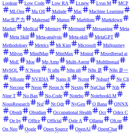
Lookup
Low Code
Low RA
Lt.new
Lvus M
MCP
MLOps
Ma Oll
MaInde
Mac
Machine Learning
Mac生产力
Makepad
Manus
Marblism
Markdown
Market
Medical
Memory
Mermaid
Messaging
Meta
Meta Skill
Meta-analysis
Meta-skill
MetaGPT
Methodology
Metrics
Mi Kim
Microsoft
Midjourney
Milvus
MindMap
MiniMax
Mistral
Mixedbread ai
MoE
Moe
Mp Amp
Multi-Agent
Multilingual
MySQL
N Neon
N n8n
N8n n8
N8n 是
N8n 是一
NRoute
NVIDIA
Nano B
Ncent
Ndsurf
Ne Cli
Necone
Neon
Neon N
Nextjs
NgChai
Nih
Nine T
No Ban
No-Code
Notebo
NotebookLM
NousResearch
Nsf
Nt Qdr
NyGen
O Bana
ONNX
Obsidi
Obsidian
Occupational Health
Ocr
Odex C
Oe by
Office
Official
Ogle A
Ollama
Olt.ne
On Neo
Oogle
Open Source
OpenAI
OpenChat