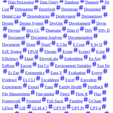
Data Processing
Data Query
Database
Datasets
De
Cod
Debugging
DeepSeek
Deepgram
Deepmind
Dental Care
Dependencies
Deployment
Dermatology
Design
Design System
DevOps
Development
Devin
Devops
Dex CL
Diagrams
Dian O
Dify
Dify D
Document
Document Analysis
Documentation
Documents
Drant
Dsurf
E Clin
E Coze
E by Q
E2E Testing
EPUB
Ebooks
Econe
Ecrawl
Ector
Efficiency
Elasti
ElevenLabs
Embedding
En Any
EnRout
Encent
Ent Co
Environment Variables
Eon Ne
Er Zap
Ergonomics
Espa V
Evaluation
Everyt
Evidence
Ex CLI
Excalidraw
Excel
Execution
Experiments
Export
Faiss
Family Health
Feedback
File Management
Fine-tuning
Firecr
Flow R
Flux
Framework
Frontend
Full-Stack
Funding
GChain
GFlow
GIF
GLM-4.7
GPT Pl
GPT Pr
GPT-4