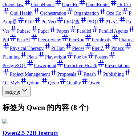
OpenClaw
OpenHands
OpenRo
OpenRouter
Or Cur
Oral Health
Orchestration
Organization
Oze Co
P
Amp是
PDF
PGVect
PR审查
PSQI
PT-5.2
Pa
Ves
Pabase
Paper
Papers
Parallel
Parallel Agents
Pdf
PearAI
Peer-review
PenRou
Perplexity
Pharma
Physical Therapy
Pi Hap
Pieces
Pier Z
Pineco
Planning
Plans
Playwright
Poe by
Posters
PostgreSQL
Powerpoint
Predictive Health
Presentations
Project Management
Proposals
Pstash
Publishing
QL MyS
Qdrant
Qodo
Quality
Qwen
加载更多
标签为 Qwen 的内容 (8 个)
Qwen2.5 72B Instruct